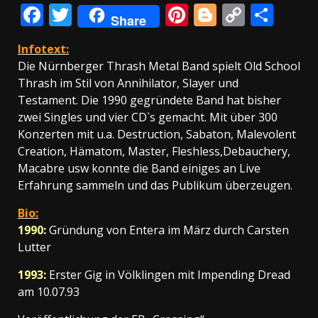
Facebook
Twitter
Pinterest
Blogger
Copy
Teil
Share
Link
Infotext:
Die Nürnberger Thrash Metal Band spielt Old School
Thrash im Stil von Annihilator, Slayer und
Testament. Die 1990 gegründete Band hat bisher
zwei Singles und vier CD`s gemacht. Mit über 300
Konzerten mit u.a. Destruction, Sabaton, Malevolent
Creation, Hämatom, Master, Fleshless,Debauchery,
Macabre usw konnte die Band einiges an Live
Erfahrung sammeln und das Publikum überzeugen.
Bio:
1990:
Gründung von Entera im März durch Carsten
Lutter
1993:
Erster Gig in Völklingen mit Impending Dread
am 10.07.93