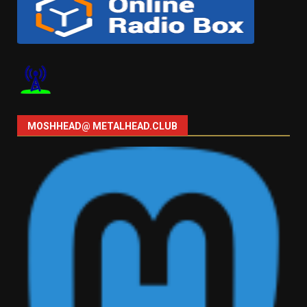
MOSHHEAD@ METALHEAD.CLUB