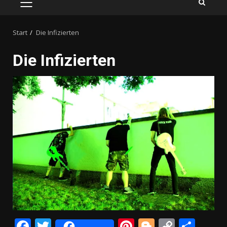
PRIMÄRES
MENÜ
Start
Die Infizierten
Die Infizierten
Facebook
Twitter
Pinterest
Blogger
Copy
Teil