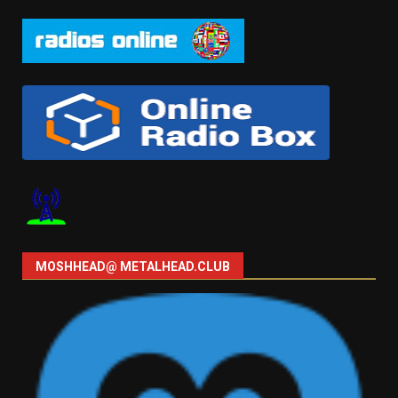
MOSHHEAD@ METALHEAD.CLUB