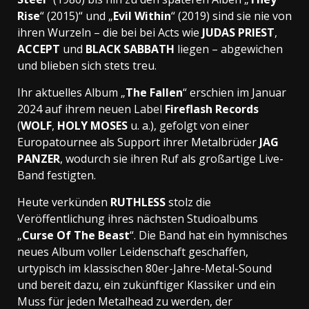
Rise
“ (2015)“ und „
Evil Within
“ (2019) sind sie nie von
ihren Wurzeln – die bei bei Acts wie
JUDAS PRIEST
,
ACCEPT
und
BLACK SABBATH
liegen – abgewichen
und blieben sich stets treu.
Ihr aktuelles Album „
The Fallen
“ erschien im Januar
2024 auf ihrem neuen Label
Fireflash Records
(
WOLF
,
HOLY MOSES
u. a.), gefolgt von einer
Europatournee als Support ihrer Metalbrüder
JAG
PANZER
, wodurch sie ihren Ruf als großartige Live-
Band festigten.
Heute verkünden
RUTHLESS
stolz die
Veröffentlichung ihres nächsten Studioalbums
„
Curse Of The Beast
“. Die Band hat ein hymnisches
neues Album voller Leidenschaft geschaffen,
urtypisch im klassischen 80er-Jahre-Metal-Sound
und bereit dazu, ein zukünftiger Klassiker und ein
Muss für jeden Metalhead zu werden, der