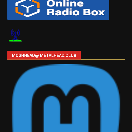
MOSHHEAD@ METALHEAD.CLUB