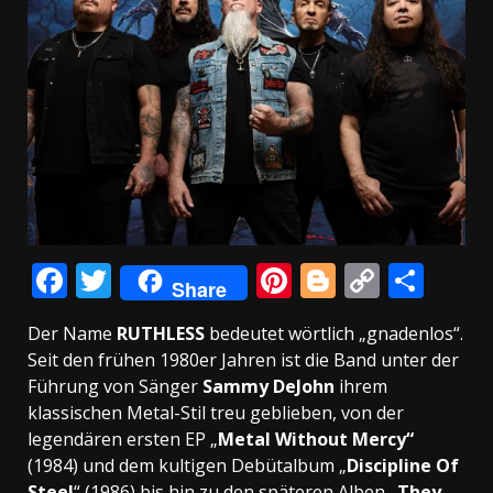
Facebook
Twitter
Pinterest
Blogger
Copy
Teil
Share
Link
Der Name
RUTHLESS
bedeutet wörtlich „gnadenlos“.
Seit den frühen 1980er Jahren ist die Band unter der
Führung von Sänger
Sammy DeJohn
ihrem
klassischen Metal-Stil treu geblieben, von der
legendären ersten EP „
Metal Without Mercy“
(1984) und dem kultigen Debütalbum „
Discipline Of
Steel
“ (1986) bis hin zu den späteren Alben „
They