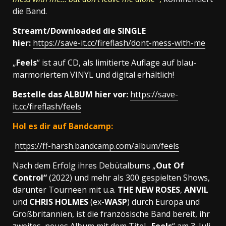
die Band.
Streamt/Downloaded die SINGLE
hier:
https://save-it.cc/fireflash/dont-mess-with-me
„
Feels
“ ist auf CD, als limitierte Auflage auf blau-
marmoriertem VINYL und digital erhältlich!
Bestelle das ALBUM hier vor:
https://save-
it.cc/fireflash/feels
Hol es dir auf Bandcamp:
https://ff-harsh.bandcamp.com/album/feels
Nach dem Erfolg ihres Debütalbums „
Out Of
Control“
(2022) und mehr als 300 gespielten Shows,
darunter Tourneen mit u.a.
THE NEW ROSES
,
ANVIL
und
CHRIS HOLMES
(ex-
WASP
) durch Europa und
Großbritannien, ist die französische Band bereit, ihr
zweites, neues Album mit dem Titel „
Feels
“ am 3. Juli