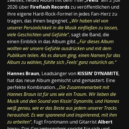
2026 über
Fireflash Records
zu veröffentlichen und
ihre eigene Hard-Rock-Formel in jedes Fan-Herz zu
tragen, das ihnen begegnet.
„
Wir haben viel von
unserer Persönlichkeit in die Musik einfließen zu lassen,
viele Geschichten und Gefühle“
,
sagt die Band, die
einen Einblick in das Album gibt.
„Für dieses Album
wollten wir unsere Gefühle ausdrücken und mit dem
Publikum teilen. Als es darum ging, einen Namen für das
Album zu wählen, fühlte sich ‚Feels‘ ganz natürlich an.“
Hannes Braun
, Leadsänger von
KISSIN’ DYNAMITE
,
hat das neue Album gemischt und gemastert. Eine
perfekte Kombination.
„Die Zusammenarbeit mit
Hannes Braun ist für uns wie ein Traum. Wir lieben die
Musik und den Sound von Kissin’ Dynamite, und Hannes
weiß genau, wie er das Beste aus jedem unserer Tracks
herausholt. Es war spannend und inspirierend, mit ihm
zu arbeiten“
,
fügt Frontmann und Gitarrist
Albert
hinzu. Das Gesamtergebnis spricht für sich und