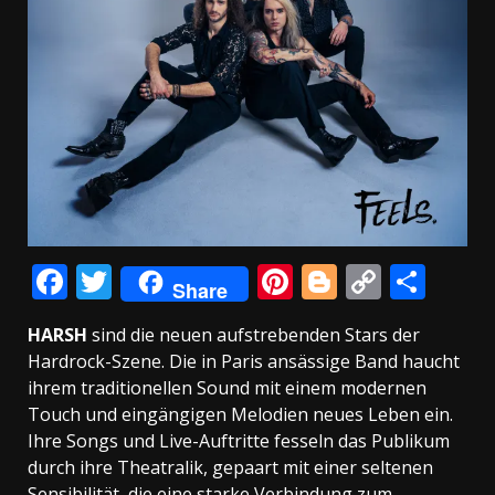
Facebook
Twitter
Pinterest
Blogger
Copy
Teil
Share
Link
HARSH
sind die neuen aufstrebenden Stars der
Hardrock-Szene. Die in Paris ansässige Band haucht
ihrem traditionellen Sound mit einem modernen
Touch und eingängigen Melodien neues Leben ein.
Ihre Songs und Live-Auftritte fesseln das Publikum
durch ihre Theatralik, gepaart mit einer seltenen
Sensibilität, die eine starke Verbindung zum