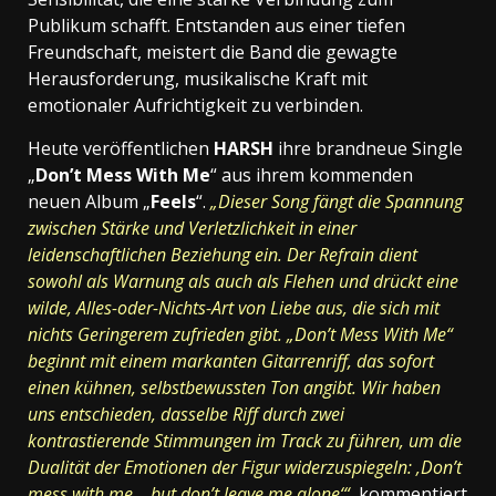
Publikum schafft. Entstanden aus einer tiefen
Freundschaft, meistert die Band die gewagte
Herausforderung, musikalische Kraft mit
emotionaler Aufrichtigkeit zu verbinden.
Heute veröffentlichen
HARSH
ihre brandneue Single
„
Don’t Mess With Me
“ aus ihrem kommenden
neuen Album „
Feels
“.
„Dieser Song fängt die Spannung
zwischen Stärke und Verletzlichkeit in einer
leidenschaftlichen Beziehung ein. Der Refrain dient
sowohl als Warnung als auch als Flehen und drückt eine
wilde, Alles-oder-Nichts-Art von Liebe aus, die sich mit
nichts Geringerem zufrieden gibt.
„Don’t Mess With Me“
beginnt mit einem markanten Gitarrenriff, das sofort
einen kühnen, selbstbewussten Ton angibt. Wir haben
uns entschieden, dasselbe Riff durch zwei
kontrastierende Stimmungen im Track zu führen, um die
Dualität der Emotionen der Figur widerzuspiegeln: ‚Don’t
mess with me… but don’t leave me alone‘“
,
kommentiert