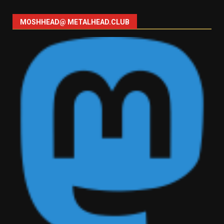
MOSHHEAD@ METALHEAD.CLUB