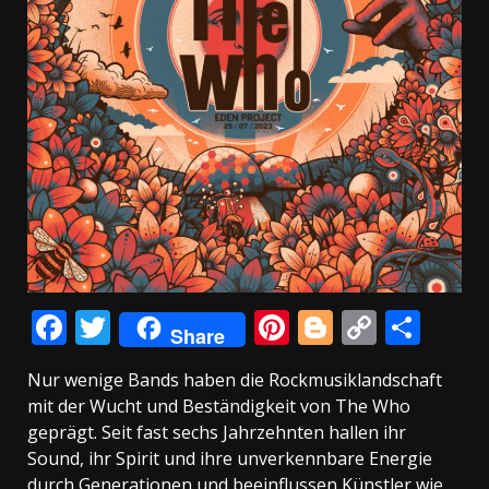
Facebook
Twitter
Pinterest
Blogger
Copy
Teil
Share
Link
Nur wenige Bands haben die Rockmusiklandschaft
mit der Wucht und Beständigkeit von The Who
geprägt. Seit fast sechs Jahrzehnten hallen ihr
Sound, ihr Spirit und ihre unverkennbare Energie
durch Generationen und beeinflussen Künstler wie