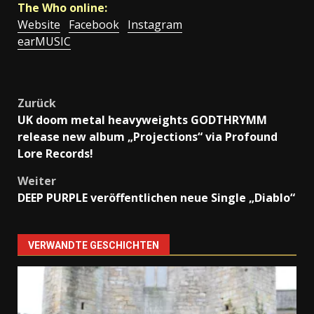
The Who online:
Website
Facebook
Instagram
earMUSIC
Beitragsnavigation
Zurück
UK doom metal heavyweights GODTHRYMM
release new album „Projections“ via Profound
Lore Records!
Weiter
DEEP PURPLE veröffentlichen neue Single „Diablo“
VERWANDTE GESCHICHTEN