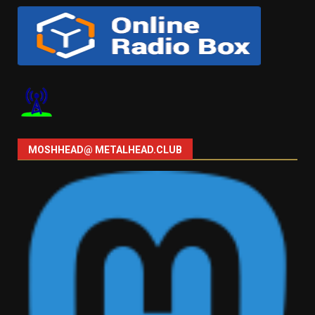
MOSHHEAD@ METALHEAD.CLUB