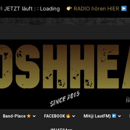
JETZT läuft : :
Loading
RADIO hören HIER
Band-Place
FACEBOOK
MH@ LautFM)