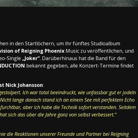
t
er
py
Teilen
k
hen in den Startlöchern, um ihr fünftes Studioalbum
vision of Reigning Phoenix
Music zu veröffentlichen, und
eo-Single
„Joker“
. Darüberhinaus hat die Band für den
NDUCTION
bekannt gegeben, alle Konzert-Termine findet
ist Nick Johansson
:
gestolpert. Ich war total beeindruckt, wie unfassbar gut er jodeln
 Nicht lange danach stand ich an einem See mit perfektem Echo
 furchtbar, aber ich habe die Technik sofort verstanden. Seitdem
t sich das über die Jahre ganz von selbst verbessert.“
e nie die Reaktionen unserer Freunde und Partner bei Reigning