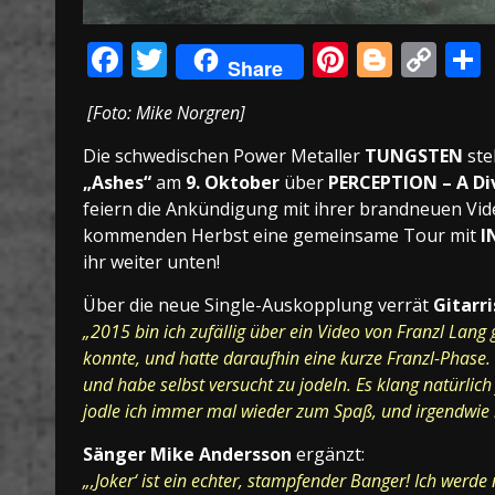
Facebook
Twitter
Pinteres
Blogg
Co
Share
Lin
[Foto: Mike Norgren]
Die schwedischen Power Metaller
TUNGSTEN
ste
„Ashes“
am
9. Oktober
über
PERCEPTION – A Di
feiern die Ankündigung mit ihrer brandneuen Vid
kommenden Herbst eine gemeinsame Tour mit
I
ihr weiter unten!
Über die neue Single-Auskopplung verrät
Gitarr
„2015 bin ich zufällig über ein Video von Franzl Lang 
konnte, und hatte daraufhin eine kurze Franzl-Phase.
und habe selbst versucht zu jodeln. Es klang natürlich
jodle ich immer mal wieder zum Spaß, und irgendwie ha
Sänger Mike Andersson
ergänzt:
„‚Joker‘ ist ein echter, stampfender Banger! Ich werd