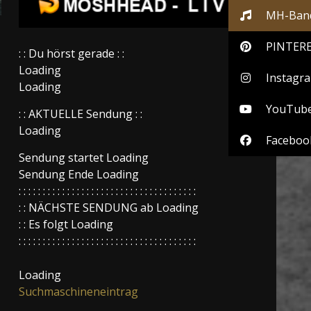
MH-Band
PINTER
: : Du hörst gerade : :
Loading
Instagr
Loading
YouTub
: : AKTUELLE Sendung : :
Loading
Faceboo
Sendung startet
Loading
Sendung Ende
Loading
: : : : : : : : : : : : : : : : : : : : : : : : : : : : : : : : : : : : :
: : NÄCHSTE SENDUNG ab
Loading
: : Es folgt
Loading
: : : : : : : : : : : : : : : : : : : : : : : : : : : : : : : : : : : : :
Loading
Suchmaschineneintrag