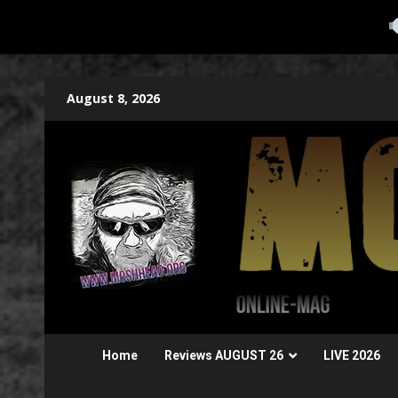
Zum
August 8, 2026
Inhalt
springen
Home
Reviews AUGUST 26
LIVE 2026